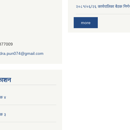
२०८१/०६/२६ कार्यपालिका बैठक निर्
more
7877009
dra.pun074@gmail.com
रकाशन
ंक ४
ंक ३