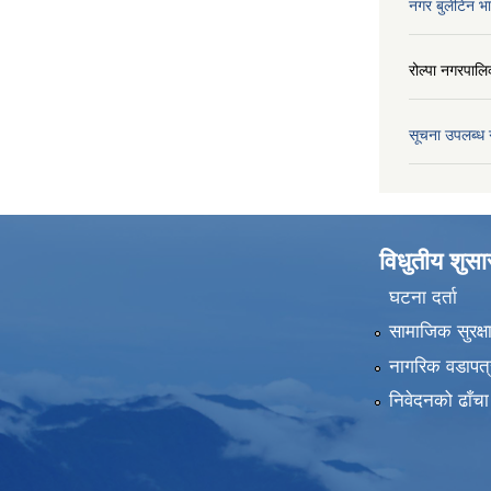
नगर बुलेटिन भ
रोल्पा नगरपालि
सूचना उपलब्ध 
विधुतीय शुस
घटना दर्ता
सामाजिक सुरक्ष
नागरिक वडापत्
निवेदनको ढाँचा