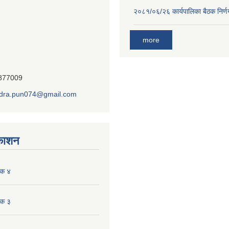
२०८१/०६/२६ कार्यपालिका बैठक निर्
more
7877009
dra.pun074@gmail.com
रकाशन
ंक ४
ंक ३